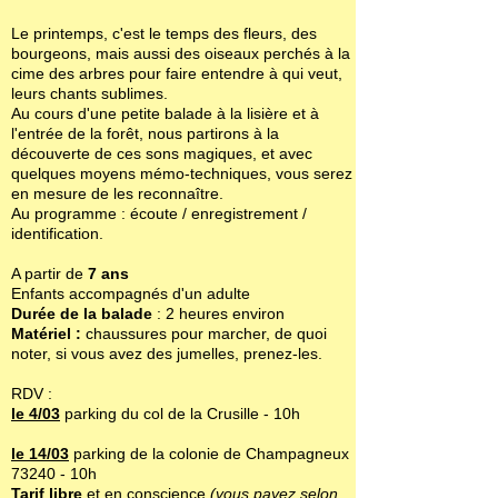
Le printemps, c'est le temps des fleurs, des
bourgeons, mais aussi des oiseaux perchés à la
cime des arbres pour faire entendre à qui veut,
leurs chants sublimes.
Au cours d'une petite balade à la lisière et à
l'entrée de la forêt, nous partirons à la
découverte de ces sons magiques, et avec
quelques moyens mémo-techniques, vous serez
en mesure de les reconnaître.
Au programme : écoute / enregistrement /
identification.
A partir de
7 ans
Enfants accompagnés d'un adulte
Durée de la balade
: 2 heures environ
Matériel :
chaussures pour marcher, de quoi
noter, si vous avez des jumelles, prenez-les.
RDV :
le 4/03
parking du col de la Crusille - 10h
le 14/03
parking de la colonie de Champagneux
73240 - 10h
Tarif libre
et en conscience
(vous payez selon