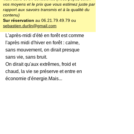
vos moyens et le prix que vous estimez juste par
rapport aux savoirs transmis et à la qualité du
contenu)
Sur réservation
au
06.21.79.49.79
ou
sebastien.durlin@gmail.com
L'après-midi d'été en forêt est comme 
l'après midi d'hiver en forêt : calme, 
sans mouvement, on dirait presque 
sans vie, sans bruit.
On dirait qu'aux extrêmes, froid et 
chaud, la vie se préserve et entre en 
économie d'énergie.Mais...