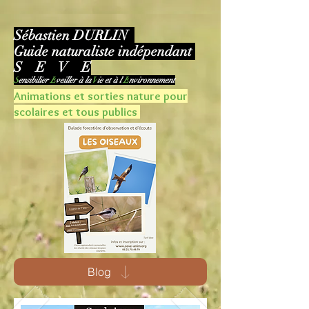
Sébastien D
URLIN
Guide naturalist
e indépendant
S E V E
S
ensibilier
E
veiller à la
V
ie et à l'
E
nvironnement
Animations et sorties nature pour
scolaires et tous publics
Blog