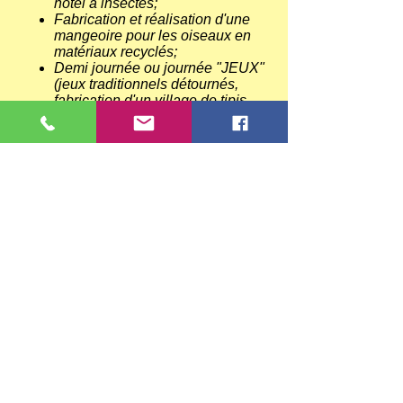
hôtel à insectes;
Fabrication et réalisation d'une
mangeoire pour les oiseaux en
matériaux recyclés;
Demi journée ou journée "JEUX"
(jeux traditionnels détournés,
fabrication d'un village de tipis
pour mini-pouces, parcours
sensoriels, parcours de fourmis);
Fabrication d'un mini potager en
bouteille à installer sur le rebord
de la fenêtre
Nouveau : Lecture de carte : ou
comment apprendre à s'orienter !
Ou tout atelier que vous
souhaiteriez mettre en place et
que vous ne trouvez pas ici !
SI TOUTEFOIS, UNE THÉMATIQUE
VOUS TIENT À CŒUR ET
QU'ELLE N’APPARAÎT PAS ICI,
N'HÉSITEZ PAS À ME PARLER
DE VOS ENVIES :