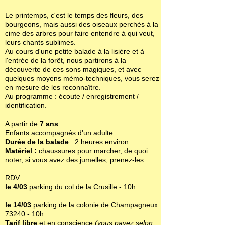
Le printemps, c'est le temps des fleurs, des
bourgeons, mais aussi des oiseaux perchés à la
cime des arbres pour faire entendre à qui veut,
leurs chants sublimes.
Au cours d'une petite balade à la lisière et à
l'entrée de la forêt, nous partirons à la
découverte de ces sons magiques, et avec
quelques moyens mémo-techniques, vous serez
en mesure de les reconnaître.
Au programme : écoute / enregistrement /
identification.
A partir de
7 ans
Enfants accompagnés d'un adulte
Durée de la balade
: 2 heures environ
Matériel :
chaussures pour marcher, de quoi
noter, si vous avez des jumelles, prenez-les.
RDV :
le 4/03
parking du col de la Crusille - 10h
le 14/03
parking de la colonie de Champagneux
73240 - 10h
Tarif libre
et en conscience
(vous payez selon