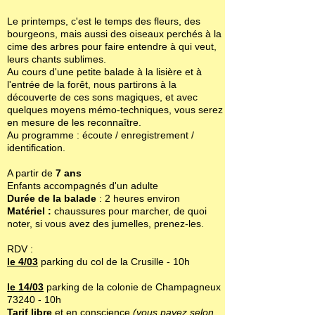
Le printemps, c'est le temps des fleurs, des
bourgeons, mais aussi des oiseaux perchés à la
cime des arbres pour faire entendre à qui veut,
leurs chants sublimes.
Au cours d'une petite balade à la lisière et à
l'entrée de la forêt, nous partirons à la
découverte de ces sons magiques, et avec
quelques moyens mémo-techniques, vous serez
en mesure de les reconnaître.
Au programme : écoute / enregistrement /
identification.
A partir de
7 ans
Enfants accompagnés d'un adulte
Durée de la balade
: 2 heures environ
Matériel :
chaussures pour marcher, de quoi
noter, si vous avez des jumelles, prenez-les.
RDV :
le 4/03
parking du col de la Crusille - 10h
le 14/03
parking de la colonie de Champagneux
73240 - 10h
Tarif libre
et en conscience
(vous payez selon