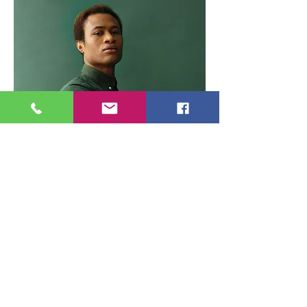
Marcus Harris
Account Director
This is placeholder text. To change this
content, double-click on the element and
click Change Content.
Read More