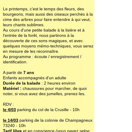
Le printemps, c'est le temps des fleurs, des
bourgeons, mais aussi des oiseaux perchés à la
cime des arbres pour faire entendre à qui veut,
leurs chants sublimes.
Au cours d'une petite balade à la lisière et à
l'entrée de la forêt, nous partirons à la
découverte de ces sons magiques, et avec
quelques moyens mémo-techniques, vous serez
en mesure de les reconnaître.
Au programme : écoute / enregistrement /
identification.
A partir de
7 ans
Enfants accompagnés d'un adulte
Durée de la balade
: 2 heures environ
Matériel :
chaussures pour marcher, de quoi
noter, si vous avez des jumelles, prenez-les.
RDV :
le 4/03
parking du col de la Crusille - 10h
le 14/03
parking de la colonie de Champagneux
73240 - 10h
Tarif libre
et en conscience
(vous payez selon